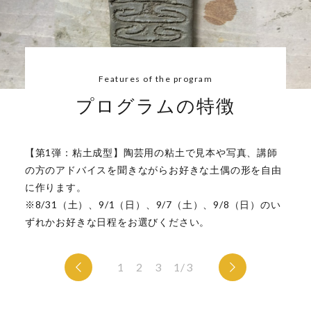
Features of the program
Features of the program
Features of the program
プログラムの特徴
プログラムの特徴
プログラムの特徴
【第1弾：粘土成型】陶芸用の粘土で見本や写真、講師
【第2弾：焼成】当日は5時間ほどかけてゆっくりと焼成
野焼きの独特なコントラスが良い風合いを出します♪
の方のアドバイスを聞きながらお好きな土偶の形を自由
していきます。その間は薪をくべて、一緒に縄文時代に
焼成に参加できなかった方には、ご自宅に配送いたしま
に作ります。
想いを馳せながら、揺らぐ炎を眺め、ゆったりとした時
す。
※8/31（土）、9/1（日）、9/7（土）、9/8（日）のい
間をお過ごしください。
ずれかお好きな日程をお選びください。
※9/21（土）11:00～14:00開催（雨天の場合は
1
2
3
3/3
9/22（日）か9/28（土）に延期）予約不要
1
2
3
1/3
1
2
3
2/3