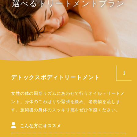
選べるトリートメントプラン
選べるトリートメントプラン
選べるトリートメントプラン
選べるトリートメントプラン
選べるトリートメントプラン
1
2
3
4
5
デトックスボディトリートメント
リラクゼーションボディトリートメン
フェイシャル＆デコルテトリートメン
ホットストーントリートメント
クイックボディケア
ト
ト
女性の体の周期リズムにあわせて行うオイルトリートメ
温めた石を使って行うオイルトリートメント。遠赤外線
お着替えなしでお気軽にご利用いただける短時間のボデ
ント。身体のこわばりや緊張を緩め、老廃物を流しま
効果で体を芯から温め、血行やリンパの流れを促進。デ
ィケア。豊かな虎杖浜の自然を眺めながら、すっきりリ
独自に抽出したオリジナルオイルによるリラクゼーショ
肌にやさしい自社スキンケアアイテムを使用した施術。
す。施術後の身体のスッキリ感をぜひ体感ください。
トックス効果と深いリラックス効果が期待できます。
フレッシュしていただけます。【30分～】
ントリートメント。全身の緊張をほぐし、ゆったり心地
肌のくすみや表情じわ、たるみなどにアプローチし、キ
【70分～】
よい手技で、疲れた身体をすっきりリフレッシュしま
ュッと引き締まった、明るくすこやかなお肌へと導きま
こんな方にオススメ
こんな方にオススメ
す。【70分～】
す。【60分～】
こんな方にオススメ