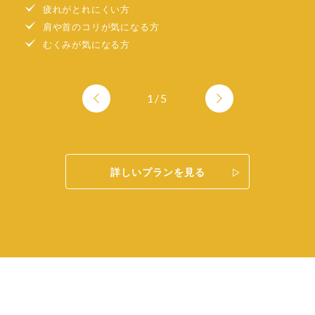
疲れがとれにくい方
はじめの方に
こんな方にオススメ
こんな方にオススメ
肩や首のコリが気になる方
体の冷えが気になる方に
むくみが気になる方
心身共にリラックスしたい方へ
特別な日のスペシャルケアに
5/5
肌荒れ、肌不調が気になる方
4/5
1/5
2/5
3/5
詳しいプランを見る
詳しいプランを見る
詳しいプランを見る
詳しいプランを見る
詳しいプランを見る