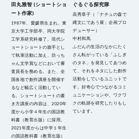
田丸雅智 (ショートショ
ぐるぐる探究隊
ート作家)
高秀章子（「ナチュの森で
縄文にであう展」企画プロ
1987年、愛媛県生まれ。東
デューサー）
京大学工学部卒、同大学院
中村和馬
工学系研究科修了。現代シ
ふだんの生活のなかにたく
ョートショートの旗手とし
さん転がっている「ふしぎ
て執筆活動に加え、坊っち
のタネ」を発見してあつめ
ゃん文学賞などにおいて審
て、それをネタにした創作
査員長を務める。また、全
活動をしているユニットで
国各地で創作講座を開催す
す。好奇心でつながるコミ
るなど幅広く活動してい
ュニケーションや、ワクワ
る。ショートショートの書
クの軌跡を研究したりもし
き方講座の内容は、2020年
ています。
度から小学４年生の国語教
科書（教育出版）に採用。
2021年度からは中学１年生
の国語教科書（教育出版）