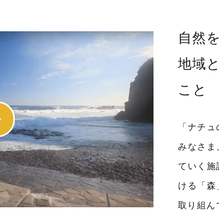
自然
地域
こと
「ナチュ
みなさま
ていく施
ける「森
取り組ん