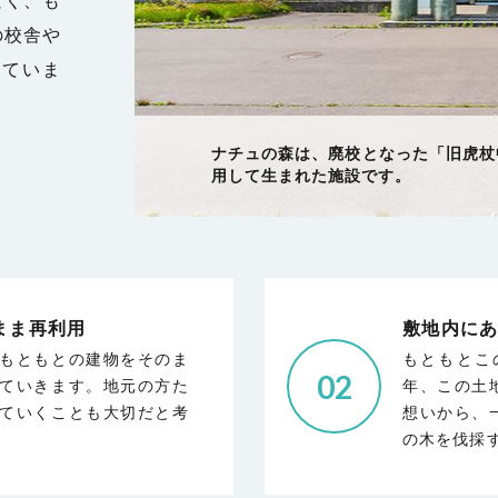
の校舎や
していま
ガーデンの造園には、旧グランドの掘
ナチュの森は、廃校となった「旧虎杖
この土地を長年見守ってきてくれた木
するなど、あったものを上手に生かす
用して生まれた施設です。
ど伐採することなく、大切に残してい
ています。
まま再利用
敷地内に
もともとの建物をそのま
もともとこ
02
ていきます。地元の方た
年、この土
ていくことも大切だと考
想いから、
の木を伐採