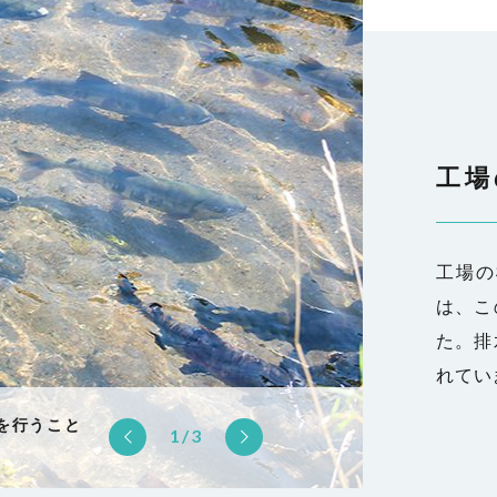
工場
工場の
は、こ
た。排
れてい
、夜間は真
エンス、ナ
を行うこと
きたさない
境マネジメ
1/3
す。