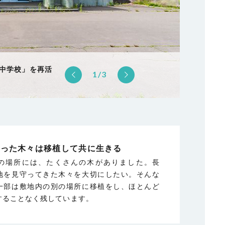
削残土を再利用
中学校」を再活
々たち。ほとん
ことを大切にし
1/3
ます。
あった木々は移植して
共に生きる
の場所には、たくさんの木がありました。長
地を見守ってきた木々を大切にしたい。そんな
一部は敷地内の別の場所に移植をし、ほとんど
することなく残しています。