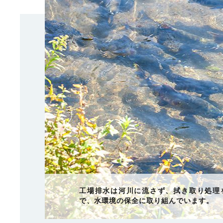
定刻を迎えようとする工場の様子。この後
「ナチュの森」を運営するナチュラルサイ
工場排水は河川に流さず、拭き取り処理
っ暗に消灯します。これも生態系へ支障を
チュラルアイランドは国際規格である「環
で、水環境の保全に取り組んでいます。
ための取り組みです。
ントシステムISO14001」を取得していま