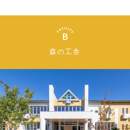
B
森の工舎