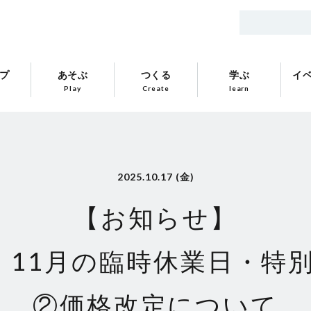
プ
あそぶ
つくる
学ぶ
イ
Play
Create
learn
2025.10.17 (金)
【お知らせ】
月・11月の臨時休業日・
②価格改定について