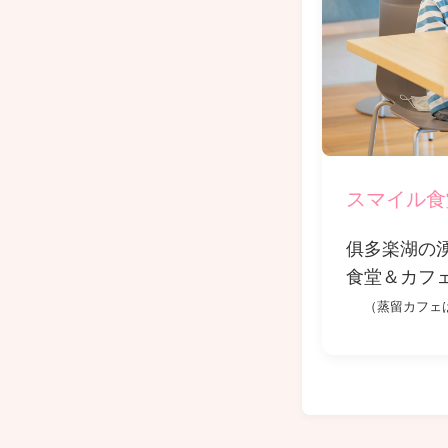
スマイル食
俱多楽湖の
食堂＆カフ
（蒸留カフェ