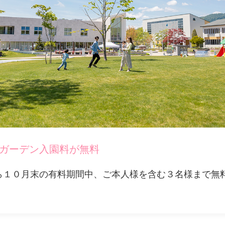
ガーデン入園料が無料
ら１０月末の有料期間中、ご本人様を含む３名様まで無
。