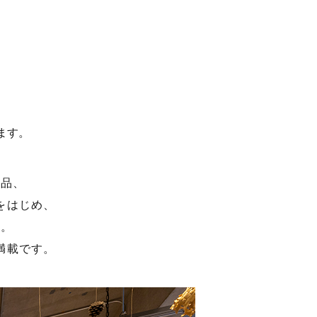
ます。
製品、
をはじめ、
店。
満載です。