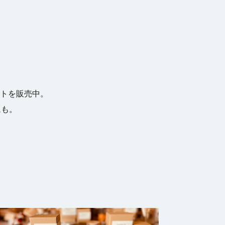
品
トを販売中。
ムも。