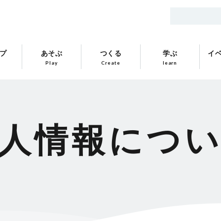
プ
あそぶ
つくる
学ぶ
イ
Play
Create
learn
人情報につ