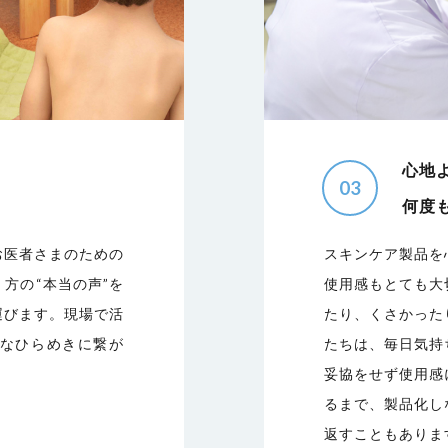
心地
03
何度
お医者さまのための
スキンケア製品を
方の“本当の声”を
使用感もとても大
運びます。現場で活
たり、くさかった
なひらめきに繋が
たちは、毎日気持
妥協をせず使用感
るまで、製品化し
返すこともありま